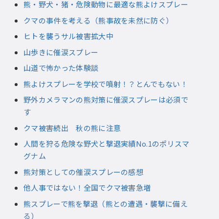
熊・野犬・猪・危険動物に最適な熊よけスプレー
クマの事件を考える（熊事故を未然に防ぐ）
ヒトを襲うサル被害拡大中
山歩きに催涙スプレー
山道で怖かった体験談
熊よけスプレーを学校で噴射！？とんでもない！
野外カメラマンの熊対策に催涙スプレーは必須で
す
クマ被害続出 秋の熊に注意
人間を狩る危険な野犬と撃退実績No.1のポリスマ
グナム
熊対策としての催涙スプレーの感想
他人事ではない！全国でクマ被害急増
熊スプレーで熊を撃退（熊との遭遇・襲撃に備え
る）