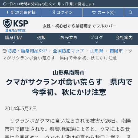
9日と21時間46分以内の注文で8月17日(月)に発送します
新規会員登録
ログイン
カート(0)
女性・初心者から業務用までフルカバー
護身用品専門店
護身用品
通販
お役立ち
ブログ
会社案内
防犯・護身用品KSP
全国防犯マップ
山形県
南陽市
ク
マがサクランボ食い荒らす 県内で今季初、秋にかけ注意
山形県南陽市
クマがサクランボ食い荒らす 県内で
今季初、秋にかけ注意
2014年5月3日
サクランボがクマに食い荒らされる被害が26日、南陽
市内で確認された。県警地域課によると、クマによる食
害は今季初めて。クマの出没は初夏から秋口に増え、収