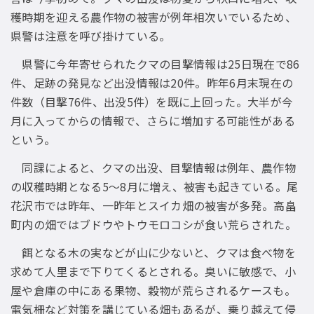
穫時期を迎える農作物の被害が例年相次いでいるため、
県警は注意を呼び掛けている。
県警に今年寄せられたクマの目撃情報は25日現在で86
件、足跡の発見など出没情報は20件。昨年6月末現在の
件数（目撃76件、出没5件）を既に上回った。大半が今
月に入ってからの情報で、さらに増加する可能性がある
という。
同課によると、クマの出没、目撃情報は例年、農作物
の収穫時期となる5〜8月に増え、被害も起きている。尾
花沢市では昨年、一昨年とスイカ畑の被害が多発。高畠
町内の畑ではブドウやトウモロコシが食い荒らされた。
餌となる木の実などが山に少ないと、クマは食べ物を
求めて人里まで下りてくるとされる。臭いに敏感で、小
屋や倉庫の中にある果物、穀物が荒らされるケースも。
電気柵など対策を講じている畑もあるが、乗り越えて侵