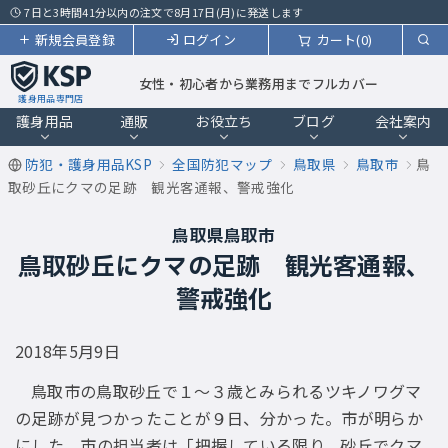
7日と3時間41分以内の注文で8月17日(月)に発送します
新規会員登録
ログイン
カート(0)
女性・初心者から業務用までフルカバー
護身用品専門店
護身用品
通販
お役立ち
ブログ
会社案内
防犯・護身用品KSP
全国防犯マップ
鳥取県
鳥取市
鳥
取砂丘にクマの足跡 観光客通報、警戒強化
鳥取県鳥取市
鳥取砂丘にクマの足跡 観光客通報、
警戒強化
2018年5月9日
鳥取市の鳥取砂丘で１〜３歳とみられるツキノワグマ
の足跡が見つかったことが９日、分かった。市が明らか
にした。市の担当者は「把握している限り、砂丘でクマ