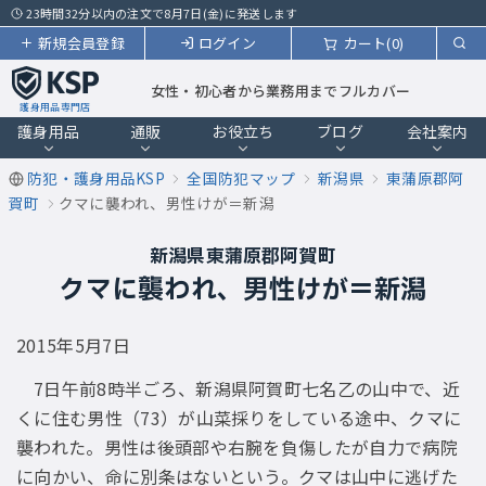
23時間32分以内の注文で8月7日(金)に発送します
新規会員登録
ログイン
カート(0)
女性・初心者から業務用までフルカバー
護身用品専門店
護身用品
通販
お役立ち
ブログ
会社案内
防犯・護身用品KSP
全国防犯マップ
新潟県
東蒲原郡阿
賀町
クマに襲われ、男性けが＝新潟
新潟県東蒲原郡阿賀町
クマに襲われ、男性けが＝新潟
2015年5月7日
7日午前8時半ごろ、新潟県阿賀町七名乙の山中で、近
くに住む男性（73）が山菜採りをしている途中、クマに
襲われた。男性は後頭部や右腕を負傷したが自力で病院
に向かい、命に別条はないという。クマは山中に逃げた