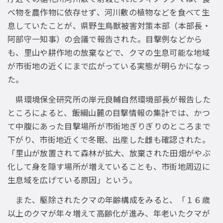
べ物を農作物に依存せず、河川敷の植物などを食べて生
息していたことが、県野生鳥獣被害対策本部（本部長・
阿部守一知事）の会議で報告された。目撃例などから
も、里山や耕作地の放棄などで、クマの生息可能な地域
が市街地の近くにまで広がっている実態が明らかになっ
た。
県環境保全研究所の岸元良輔自然環境部長が報告した
ところによると、飯綱山麓の目撃情報の集計では、かつ
て中腹にあった目撃場所が市街地ぎりぎりのところまで
下がり、市街地近くで冬眠、出産した雌も確認された。
「里山が放置されて森林が拡大、放棄された田畑がやぶ
化して身を隠す場所が増えていることも、市街地周辺に
生息域を広げている原因」という。
また、駆除されたクマの年齢構成をみると、「１６歳
以上のクマが年々増えて高齢化が進み、年老いたクマが