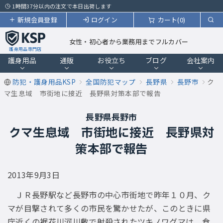
1時間37分以内の注文で本日出荷します
新規会員登録
ログイン
カート(0)
女性・初心者から業務用までフルカバー
護身用品専門店
護身用品
通販
お役立ち
ブログ
会社案内
防犯・護身用品KSP
全国防犯マップ
長野県
長野市
ク
マ生息域 市街地に接近 長野県対策本部で報告
長野県長野市
クマ生息域 市街地に接近 長野県対
策本部で報告
2013年9月3日
ＪＲ長野駅など長野市の中心市街地で昨年１０月、ク
マが目撃されて多くの市民を驚かせたが、このときに県
庁近くの裾花川河川敷で射殺されたツキノワグマは、食