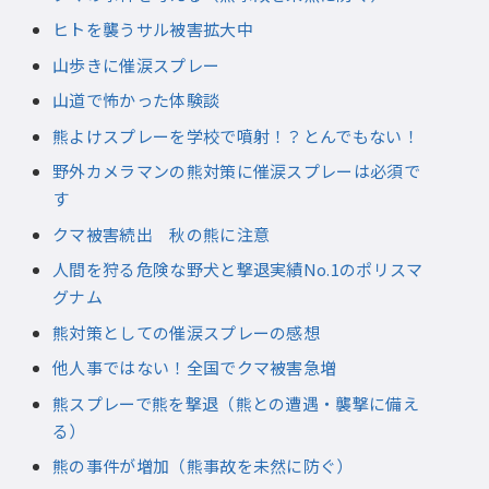
ヒトを襲うサル被害拡大中
山歩きに催涙スプレー
山道で怖かった体験談
熊よけスプレーを学校で噴射！？とんでもない！
野外カメラマンの熊対策に催涙スプレーは必須で
す
クマ被害続出 秋の熊に注意
人間を狩る危険な野犬と撃退実績No.1のポリスマ
グナム
熊対策としての催涙スプレーの感想
他人事ではない！全国でクマ被害急増
熊スプレーで熊を撃退（熊との遭遇・襲撃に備え
る）
熊の事件が増加（熊事故を未然に防ぐ）