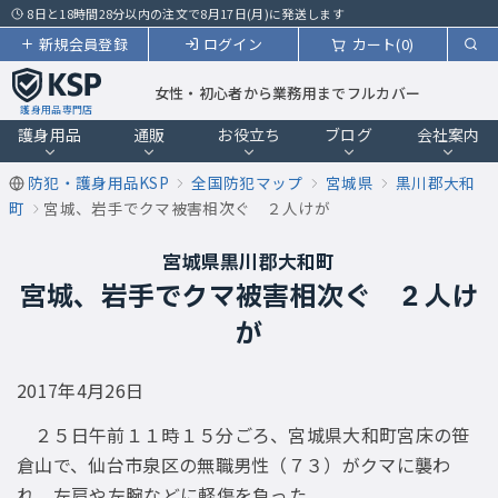
8日と18時間28分以内の注文で8月17日(月)に発送します
新規会員登録
ログイン
カート(0)
女性・初心者から業務用までフルカバー
護身用品専門店
護身用品
通販
お役立ち
ブログ
会社案内
防犯・護身用品KSP
全国防犯マップ
宮城県
黒川郡大和
町
宮城、岩手でクマ被害相次ぐ ２人けが
宮城県黒川郡大和町
宮城、岩手でクマ被害相次ぐ ２人け
が
2017年4月26日
２５日午前１１時１５分ごろ、宮城県大和町宮床の笹
倉山で、仙台市泉区の無職男性（７３）がクマに襲わ
れ、左肩や左腕などに軽傷を負った。