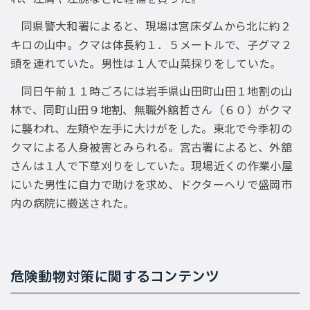
同県警大和署によると、現場は宮床ダムから北に約２
キロの山中。クマは体長約１．５メートルで、子グマ２
頭を連れていた。男性は１人で山菜採りをしていた。
同日午前１１時ごろには岩手県山田町山田１地割の山
林で、同町山田９地割、無職外舘哲さん（６０）がクマ
に襲われ、左頬や左手に大けがをした。東北で今季初の
クマによる人身被害とみられる。宮古署によると、外舘
さんは１人で下草刈りをしていた。現場近くの作業小屋
にいた男性に自力で助けを求め、ドクターヘリで盛岡市
内の病院に搬送された。
危険動物対策に関するコンテンツ