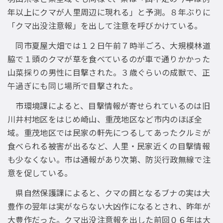
年以上にクマが人里周辺に現れる」と予測。８年ぶりに
「クマ出没注意報」を出して注意を呼びかけている。
同市夏屋大畑では１２日午前７時半ごろ、大規模林道
脇で１頭のクマが草を食べているのが車で通りかかった
山菜採りの男性に目撃された。３歳ぐらいの成獣で、正
午過ぎにも同じ場所で目撃された。
市環境課によると、目撃情報が寄せられているのは旧
川井村地区をはじめ崎山、重茂地区など市内のほぼ全
域。重茂地区では民家の軒先につるしてあったクルミが
食べられる被害が出るなど、人里・民家近くの目撃情報
も少なくない。市は通報があり次第、防災行政無線で注
意を促している。
県自然保護課によると、クマの餌となるブナの実は大
豊作の翌年は実がならない大凶作になるとされ、昨年が
大豊作だった。クマ出没注意報を出した前回０６年は大