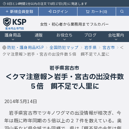
8日と14時間1分以内の注文で8月17日(月)に発送します
新規会員登録
ログイン
カート(0)
女性・初心者から業務用までフルカバー
護身用品専門店
護身用品
通販
お役立ち
ブログ
会社案内
防犯・護身用品KSP
全国防犯マップ
岩手県
宮古市
＜
クマ注意報＞岩手・宮古の出没件数５倍 餌不足で人里に
岩手県宮古市
＜クマ注意報＞岩手・宮古の出没件数
５倍 餌不足で人里に
2014年5月14日
岩手県宮古市でツキノワグマの出没情報が相次ぎ、今
年は既に昨年同期の５倍以上の２７件を数えている。奥
羽山系など県全域でも同様で、県は「餌不足の今年は例