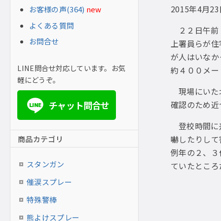
2015年4月2
お客様の声(364)
new
よくある質問
２２日午前
お問合せ
上署員らが住
が人はいなか
LINE問合せ対応しています。お気
約４００メー
軽にどうぞ。
現場にいた
チャット問合せ
確認のため近
LINE
登校時間に
嚇したりして
商品カテゴリ
例年の２、３
スタンガン
ていたところ
催涙スプレー
特殊警棒
熊よけスプレー