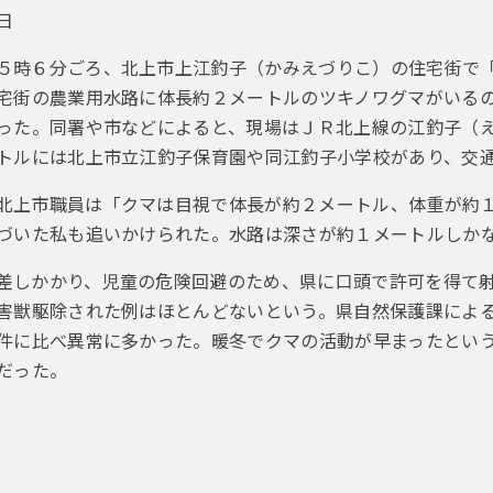
3日
５時６分ごろ、北上市上江釣子（かみえづりこ）の住宅街で
宅街の農業用水路に体長約２メートルのツキノワグマがいる
った。同署や市などによると、現場はＪＲ北上線の江釣子（
トルには北上市立江釣子保育園や同江釣子小学校があり、交
北上市職員は「クマは目視で体長が約２メートル、体重が約
づいた私も追いかけられた。水路は深さが約１メートルしか
差しかかり、児童の危険回避のため、県に口頭で許可を得て
害獣駆除された例はほとんどないという。県自然保護課によ
件に比べ異常に多かった。暖冬でクマの活動が早まったとい
だった。