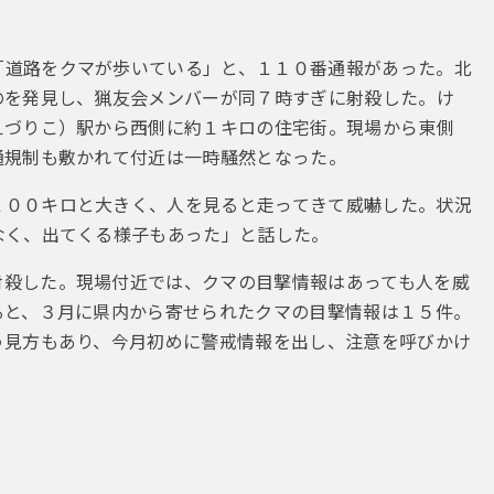
「道路をクマが歩いている」と、１１０番通報があった。北
のを発見し、猟友会メンバーが同７時すぎに射殺した。け
えづりこ）駅から西側に約１キロの住宅街。現場から東側
通規制も敷かれて付近は一時騒然となった。
１００キロと大きく、人を見ると走ってきて威嚇した。状況
なく、出てくる様子もあった」と話した。
射殺した。現場付近では、クマの目撃情報はあっても人を威
ると、３月に県内から寄せられたクマの目撃情報は１５件。
う見方もあり、今月初めに警戒情報を出し、注意を呼びかけ