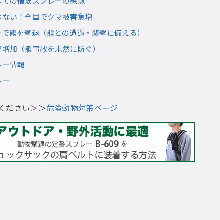
しての催涙スプレーの感想
はない！全国でクマ被害急増
ーで熊を撃退（熊との遭遇・襲撃に備える）
が増加（熊事故を未然に防ぐ）
レー情報
レー
ください＞＞
危険動物対策ページ