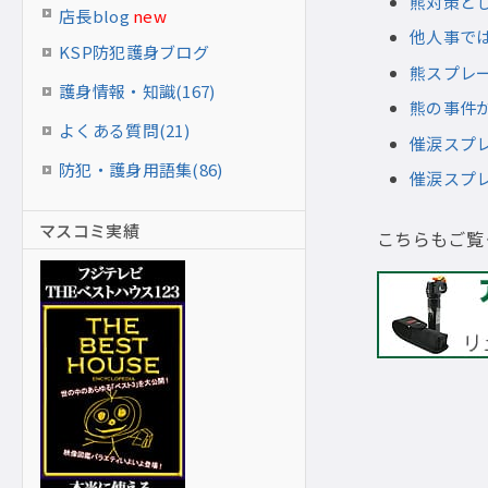
熊対策と
店長blog
new
他人事で
KSP防犯護身ブログ
熊スプレ
護身情報・知識(167)
熊の事件
よくある質問(21)
催涙スプ
防犯・護身用語集(86)
催涙スプ
マスコミ実績
こちらもご覧