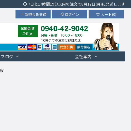
7日と17時間19分以内の注文で8月17日(月)に発送します
新規会員登録
ログイン
カート(0)
ブログ
会社案内
殺