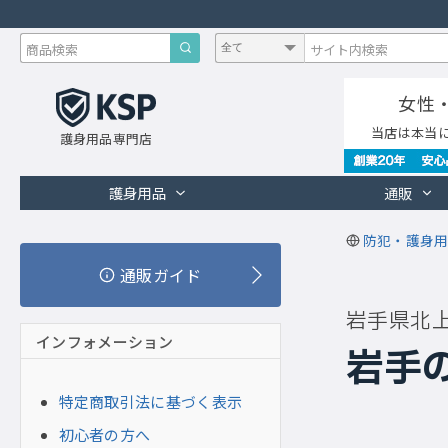
女性
当店は本当
護身用品専門店
護身用品
通販
防犯・護身用
通販ガイド
岩手県北
インフォメーション
岩手
特定商取引法に基づく表示
初心者の方へ