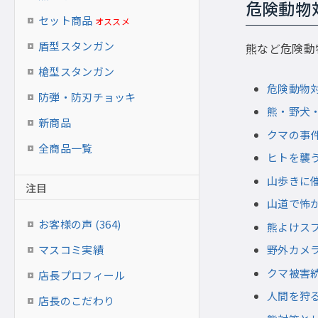
危険動物
セット商品
オススメ
盾型スタンガン
熊など危険動
槍型スタンガン
危険動物
防弾・防刃チョッキ
熊・野犬
新商品
クマの事
全商品一覧
ヒトを襲
山歩きに
注目
山道で怖
お客様の声 (364)
熊よけス
マスコミ実績
野外カメ
クマ被害
店長プロフィール
人間を狩る
店長のこだわり