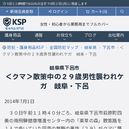
9日と18時間7分以内の注文で8月17日(月)に発送します
新規会員登録
ログイン
カート(0)
女性・初心者から業務用までフルカバー
護身用品専門店
護身用品
通販
お役立ち
ブログ
会社案内
防犯・護身用品KSP
全国防犯マップ
岐阜県
下呂市
＜
クマ＞散策中の２９歳男性襲われケガ 岐阜・下呂
岐阜県下呂市
＜クマ＞散策中の２９歳男性襲われケ
ガ 岐阜・下呂
2014年7月1日
３０日午前１１時４０分ごろ、岐阜県下呂市萩原町四
美の南飛騨健康増進センター内の「薬草の森」散策路を
１人で歩いていた同市の無職の男性（２９）がクマに襲