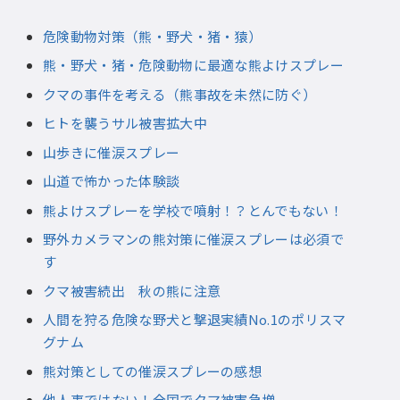
危険動物対策（熊・野犬・猪・猿）
熊・野犬・猪・危険動物に最適な熊よけスプレー
クマの事件を考える（熊事故を未然に防ぐ）
ヒトを襲うサル被害拡大中
山歩きに催涙スプレー
山道で怖かった体験談
熊よけスプレーを学校で噴射！？とんでもない！
野外カメラマンの熊対策に催涙スプレーは必須で
す
クマ被害続出 秋の熊に注意
人間を狩る危険な野犬と撃退実績No.1のポリスマ
グナム
熊対策としての催涙スプレーの感想
他人事ではない！全国でクマ被害急増