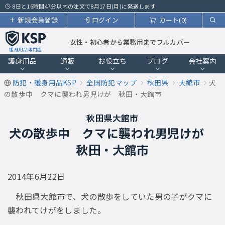
8日と16時間47分以内の注文で8月17日(月)に発送します
新規会員登録
ログイン
カート(0)
女性・初心者から業務用までフルカバー
護身用品専門店
護身用品
通販
お役立ち
ブログ
会社案内
防犯・護身用品KSP
全国防犯マップ
秋田県
大館市
犬
の散歩中 クマに襲われ男児けが 秋田・大館市
秋田県大館市
犬の散歩中 クマに襲われ男児けが
秋田・大館市
2014年6月22日
秋田県大館市で、犬の散歩をしていた男の子がクマに
襲われてけがをしました。