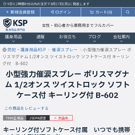
9日と2時間4分以内の注文で8月17日(月)に発送します
新規会員登録
ログイン
カート(0)
女性・初心者から業務用までフルカバー
護身用品専門店
護身用品
通販
お役立ち
ブログ
会社案内
防犯・護身用品KSP
催涙スプレー
小型強力催涙スプレー ポ
リスマグナム 1/2オンス ツイストロック ソフトケース付 キーリン
グ付 B-602
小型強力催涙スプレー ポリスマグナ
ム 1/2オンス ツイストロック ソフト
ケース付 キーリング付 B-602
この商品をレビューする
欠品中
TMM正規品
JSDPA認定
キーリング付ソフトケース付属 いつでも携帯