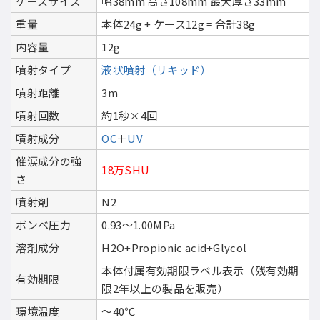
ケースサイズ
幅38mm 高さ108mm 最大厚さ33mm
重量
本体24g + ケース12g = 合計38g
内容量
12g
噴射タイプ
液状噴射（リキッド）
噴射距離
3m
噴射回数
約1秒×4回
噴射成分
OC
＋
UV
催涙成分の強
18万SHU
さ
噴射剤
N2
ボンベ圧力
0.93〜1.00MPa
溶剤成分
H2O+Propionic acid+Glycol
本体付属有効期限ラベル表示（残有効期
有効期限
限2年以上の製品を販売）
環境温度
〜40℃