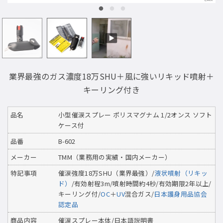
業界最強のガス濃度18万SHU＋風に強いリキッド噴射＋
キーリング付き
品名
小型催涙スプレー ポリスマグナム 1/2オンス ソフト
ケース付
品番
B-602
メーカー
TMM（業務用の実績・国内メーカー）
特記事項
催涙強度18万SHU（業界最強）/
液状噴射（リキッ
ド）
/有効射程3m/噴射時間約4秒/有効期限2年以上/
キーリング付/
OC
＋
UV
混合ガス/
日本護身用品協会
認定品
商品内容
催涙スプレー本体/日本語説明書