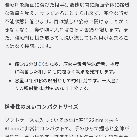
催涙剤を顔面に浴びた相手は数秒以内に顔面全体に強烈
な激痛を覚え、立っていることすら出来ず、完全な行動
不能状態に陥ります。目は激しい痛みで開けることがで
きなくなり、鼻や喉に入ればさらに苦痛が増します。ま
た、催涙剤は拭き取っても洗い流しても効果が弱まるこ
とはなく持続します。
催涙成分は
OC
のため、麻薬中毒者や泥酔者、極度
に興奮した相手にも問題なく効果を発揮します。
容量は1回1秒の噴射として約4回分です。一人当た
りの噴射量は1秒もあれば十分です。
携帯性の良いコンパクトサイズ
ソフトケースに入っている本体は直径22mm×長さ
81mmと非常にコンパクトで、手のひらで握ると全体が
隠れてしまう程です。付属のソフトケースに入れたまま