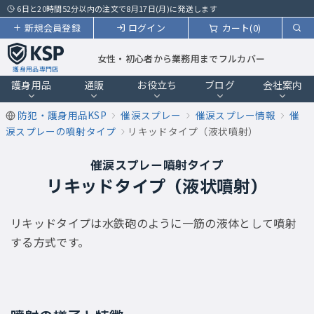
6日と20時間52分以内の注文で8月17日(月)に発送します
新規会員登録
ログイン
カート(0)
女性・初心者から業務用までフルカバー
護身用品専門店
護身用品
通販
お役立ち
ブログ
会社案内
防犯・護身用品KSP
催涙スプレー
催涙スプレー情報
催
涙スプレーの噴射タイプ
リキッドタイプ（液状噴射）
催涙スプレー噴射タイプ
リキッドタイプ（液状噴射）
リキッドタイプは水鉄砲のように一筋の液体として噴射
する方式です。