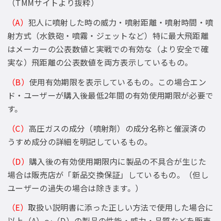
（TMMサイトより抜粋）
（A）
犯人に噴射した時の威力・噴射距離・噴射時間・噴
射方式（水鉄砲・噴霧・ジェットなど）特に最大飛距離
はメーカーの公表数値と実戦での有効な（より安全で確
実な）飛距離の公表数値を両方表示しているもの。
（B）
使用有効期限を表示しているもの。この場合エン
ド・ユーザーが購入後最低2年間の有効使用期限が必要で
す。
（C）
高圧ガスの成分（噴射剤）の成分名称と催涙済の
うすめ成分の詳細を明記しているもの。
（D）
購入後の有効使用期限内に製品の不具合が生じた
場合は販売店が「新品交換保証」しているもの。（但し
ユーザーの過失の場合は除きます。）
（E）
取扱い説明書に添った正しい方法で使用した場合に
以上（A）〜（D）の製品の性能・威力・品質などを販売