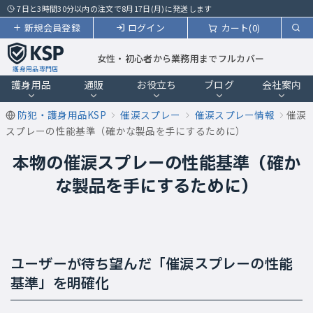
7日と3時間30分以内の注文で8月17日(月)に発送します
新規会員登録
ログイン
カート(0)
女性・初心者から業務用までフルカバー
護身用品専門店
護身用品
通販
お役立ち
ブログ
会社案内
防犯・護身用品KSP
催涙スプレー
催涙スプレー情報
催涙
スプレーの性能基準（確かな製品を手にするために）
本物の催涙スプレーの性能基準（確か
な製品を手にするために）
ユーザーが待ち望んだ「催涙スプレーの性能
基準」を明確化