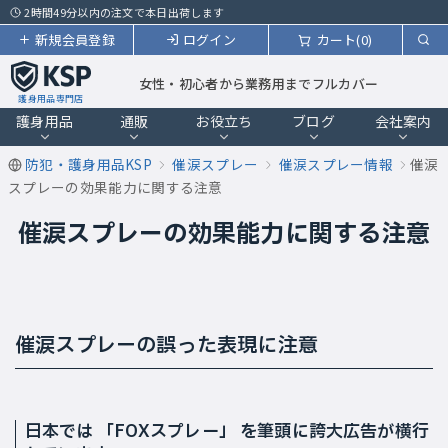
2時間49分以内の注文で本日出荷します
新規会員登録
ログイン
カート(0)
女性・初心者から業務用までフルカバー
護身用品専門店
護身用品
通販
お役立ち
ブログ
会社案内
防犯・護身用品KSP
催涙スプレー
催涙スプレー情報
催涙
スプレーの効果能力に関する注意
催涙スプレーの効果能力に関する注意
催涙スプレーの誤った表現に注意
日本では 「FOXスプレー」 を筆頭に誇大広告が横行