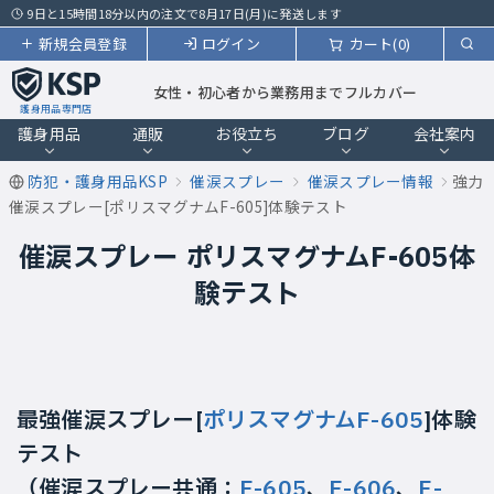
9日と15時間18分以内の注文で8月17日(月)に発送します
新規会員登録
ログイン
カート(0)
女性・初心者から業務用までフルカバー
護身用品専門店
護身用品
通販
お役立ち
ブログ
会社案内
防犯・護身用品KSP
催涙スプレー
催涙スプレー情報
強力
催涙スプレー[ポリスマグナムF-605]体験テスト
催涙スプレー ポリスマグナムF-605体
験テスト
最強催涙スプレー[
ポリスマグナムF-605
]体験
テスト
（催涙スプレー共通：
F-605
、
F-606
、
F-