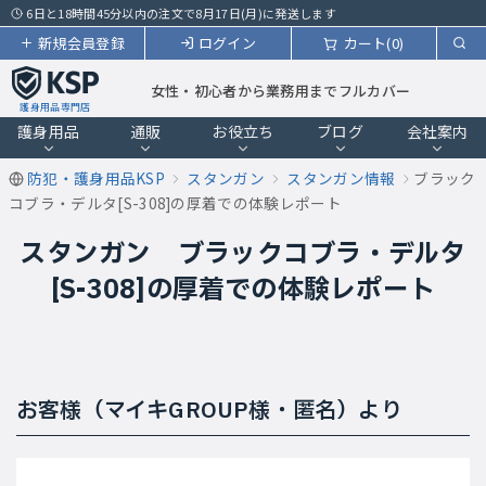
6日と18時間45分以内の注文で8月17日(月)に発送します
新規会員登録
ログイン
カート(0)
女性・初心者から業務用までフルカバー
護身用品専門店
護身用品
通販
お役立ち
ブログ
会社案内
防犯・護身用品KSP
スタンガン
スタンガン情報
ブラック
コブラ・デルタ[S-308]の厚着での体験レポート
スタンガン ブラックコブラ・デルタ
[S-308]の厚着での体験レポート
お客様（マイキGROUP様・匿名）より