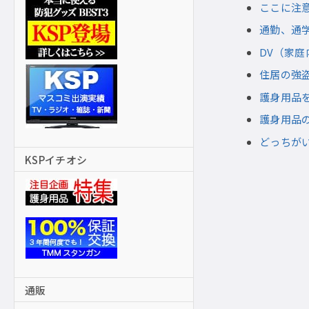
ここに注意
通勤、通
DV（家
住居の強
護身用品
護身用品
どっちがい
KSPイチオシ
通販