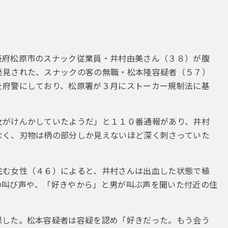
府松原市のスナック従業員・井村由美さん（３８）が腹
発見された、スナックの客の無職・松本隆容疑者（５７）
を府警にしており、松原署が３月にストーカー規制法に基
がけんかしていたようだ」と１１０番通報があり、井村
なく、刃物は柄の部分しか見えないほど深く刺さっていた
。
む女性（４６）によると、井村さんは出血した状態で植
の叫び声や、「好きやから」と男が叫ぶ声を聞いた付近の住
した。松本容疑者は容疑を認め「好きだった。もう会う