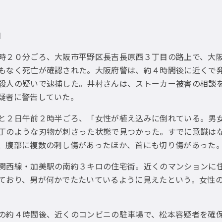
日
２０分ごろ、大阪市平野区長吉長原西３丁目の路上で、大阪
もなく死亡が確認された。大阪府警は、約４時間後に近くで
殺人の疑いで逮捕した。井村さんは、ストーカー被害の相談
疑者に警告していた。
２日午前２時半ごろ、「女性が植え込みに倒れている。男女
丁のような刃物が刺さった状態で見つかった。すでに意識は
、腹部に複数の刺し傷があったほか、首にも切り傷があった
西線・加美駅の南約３キロの住宅街。近くのマンションに住
ており、男が何かでたたいているように見えたという。女性
約４時間後、近くのコンビニの駐車場で、松本容疑者を確保