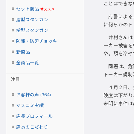
ことはできな
セット商品
オススメ
府警によると
盾型スタンガン
に何らかのト
槍型スタンガン
井村さんは３
防弾・防刃チョッキ
ーカー被害を
新商品
や。頭を冷や
全商品一覧
同署は、危険
トーカー規制
注目
４月２日、井
お客様の声 (364)
険度は下がり
未明に事件は
マスコミ実績
店長プロフィール
店長のこだわり