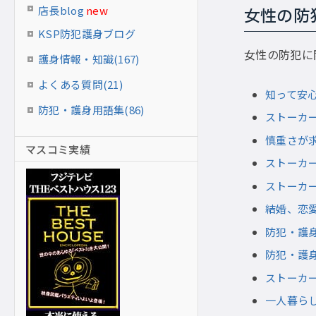
店長blog
new
女性の防
KSP防犯護身ブログ
女性の防犯に
護身情報・知識(167)
よくある質問(21)
知って安
防犯・護身用語集(86)
ストーカ
慎重さが
マスコミ実績
ストーカ
ストーカ
結婚、恋
防犯・護
防犯・護
ストーカ
一人暮ら