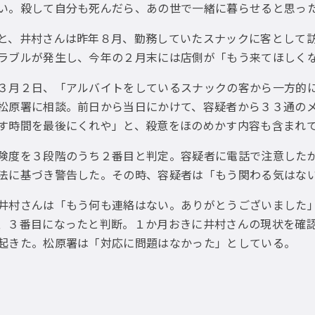
い。殺して自分も死んだら、あの世で一緒に暮らせると思っ
、井村さんは昨年８月、勤務していたスナックに客として訪
ラブルが発生し、今年の２月末には店側が「もう来てほしく
月２日、「アルバイトをしているスナックの客から一方的に
松原署に相談。前日から当日にかけて、容疑者から３３通の
す時間を最後にくれや」と、殺意をほのめかす内容も含まれ
度を３段階のうち２番目と判定。容疑者に電話で注意したが
法に基づき警告した。その時、容疑者は「もう関わる気はな
村さんは「もう何も連絡はない。ありがとうございました」
、３番目になったと判断。１か月おきに井村さんの現状を確
起きた。松原署は「対応に問題はなかった」としている。