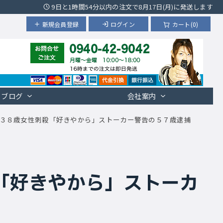
9日と1時間54分以内の注文で8月17日(月)に発送します
新規会員登録
ログイン
カート(0)
ブログ
会社案内
３８歳女性刺殺「好きやから」ストーカー警告の５７歳逮捕
「好きやから」ストーカ