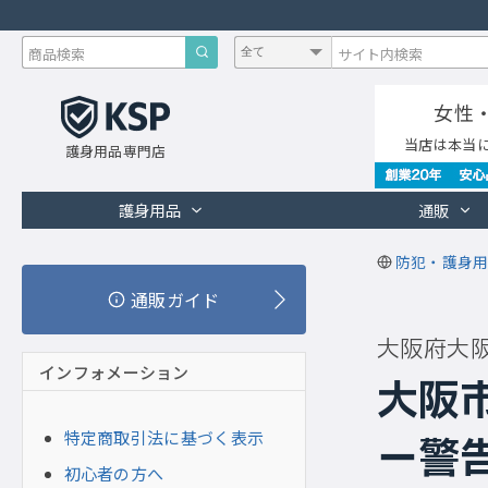
女性
当店は本当
護身用品専門店
護身用品
通販
防犯・護身用
通販ガイド
大阪府大
インフォメーション
大阪
特定商取引法に基づく表示
ー警
初心者の方へ