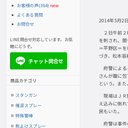
お客様の声(364)
new
よくある質問
2014年5月2
お問合せ
２日午前２時
LINE問合せ対応しています。お気
を刺され、間
軽にどうぞ。
＝平野区＝を
づき、松本容
チャット問合せ
LINE
府警によると
さんが腹に包
商品カテゴリ
という。また
スタンガン
現場はＪＲ関
え込みに倒れ
催涙スプレー
民もいた。
特殊警棒
府警は事件の
熊よけスプレー