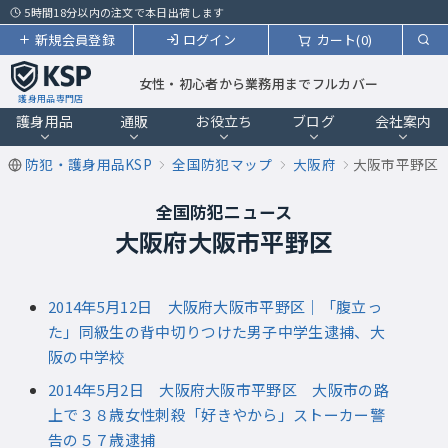
5時間18分以内の注文で本日出荷します
新規会員登録
ログイン
カート(0)
女性・初心者から業務用までフルカバー
護身用品専門店
護身用品
通販
お役立ち
ブログ
会社案内
防犯・護身用品KSP
全国防犯マップ
大阪府
大阪市平野区
全国防犯ニュース
大阪府大阪市平野区
2014年5月12日 大阪府大阪市平野区｜「腹立っ
た」同級生の背中切りつけた男子中学生逮捕、大
阪の中学校
2014年5月2日 大阪府大阪市平野区 大阪市の路
上で３８歳女性刺殺「好きやから」ストーカー警
告の５７歳逮捕