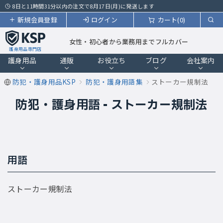
8日と11時間31分以内の注文で8月17日(月)に発送します
新規会員登録
ログイン
カート(0)
女性・初心者から業務用までフルカバー
護身用品専門店
護身用品
通販
お役立ち
ブログ
会社案内
防犯・護身用品KSP
防犯・護身用語集
ストーカー規制法
防犯・護身用語 - ストーカー規制法
用語
ストーカー規制法