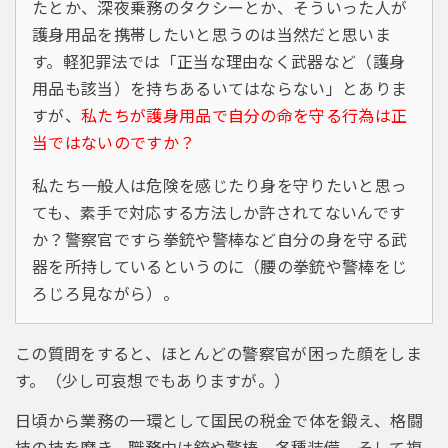
たとか、深夜乗務のタクシーとか、そういった人が
護身用品を携帯したいと思うのは当然だと思いま
す。軽犯罪法では「正当な理由なく武器など（護身
用品も該当）を持ちあるいてはならない」とありま
すが、
私たちが護身用品で自分の命を守る行為は正
当ではないのですか？
私たち一般人は危険を感じたり身を守りたいと思っ
ても、素手で対応する方法しか許されてないんです
か？警察官ですら拳銃や警棒など自分の身を守る武
器を所持しているというのに（腰の拳銃や警棒をじ
ろじろ見ながら）。
この質問をすると、ほとんどの警察官が困った顔をしま
す。（少し可哀想でもありますが。）
日頃から業務の一環として国民の税金で体を鍛え、格闘
技の技を磨き、職務中は銃や警棒、各種装備、そして複