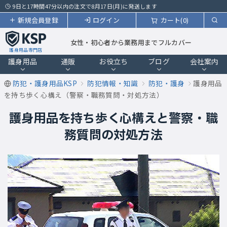
9日と17時間47分以内の注文で8月17日(月)に発送します
新規会員登録
ログイン
カート(0)
女性・初心者から業務用までフルカバー
護身用品専門店
護身用品
通販
お役立ち
ブログ
会社案内
防犯・護身用品KSP
防犯情報・知識
防犯・護身
護身用品
を持ち歩く心構え（警察・職務質問・対処方法）
護身用品を持ち歩く心構えと警察・職
務質問の対処方法