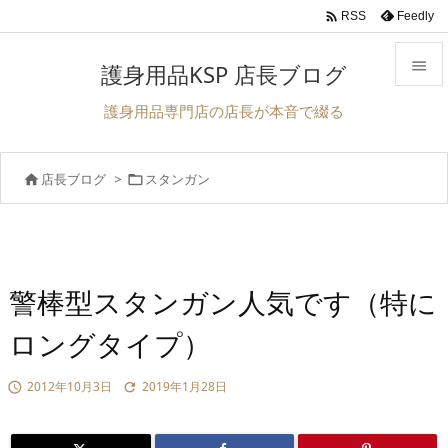

Feedly
RSS

護身用品KSP 店長ブログ

護身用品専門店の店長が本音で綴る
メニュ

店長ブログ
>
スタンガン


前へ

次へ

検索
警棒型スタンガン人気です（特に
ロングタイプ）
2012年10月3日
2019年1月28日

