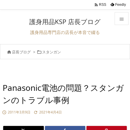

Feedly
RSS

護身用品KSP 店長ブログ

護身用品専門店の店長が本音で綴る
メニュ

店長ブログ
>
スタンガン


前へ

次へ

検索
Panasonic電池の問題？スタンガ
ンのトラブル事例
2011年3月9日
2021年4月4日

