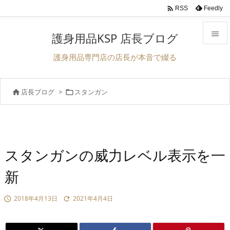

Feedly
RSS

護身用品KSP 店長ブログ

護身用品専門店の店長が本音で綴る
メニュ

店長ブログ
>
スタンガン


前へ

次へ

検索
スタンガンの威力レベル表示を一
新
2018年4月13日
2021年4月4日

