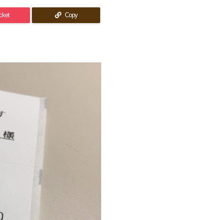
cket
Copy