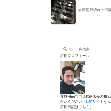
在庫期限切れの催
店長プロフィール
護身用品専門店KSP店長の白
合いください。
KSPサイト
な
店長日記は
こちら
）