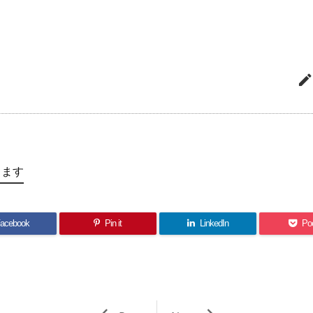
します
acebook
Pin it
LinkedIn
Po