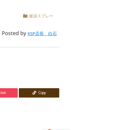
催涙スプレー

Posted by

KSP店長 白石
cket
Copy