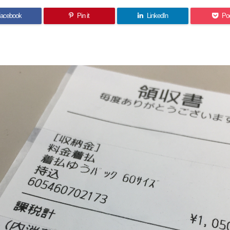
acebook
Pin it
LinkedIn
Po