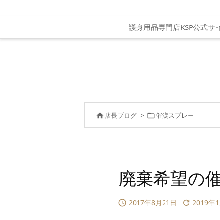
護身用品専門店KSP公式サ
店長ブログ
>
催涙スプレー


廃棄希望の催
2017年8月21日
2019年

