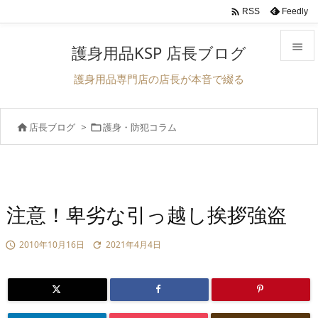

Feedly
RSS

護身用品KSP 店長ブログ

護身用品専門店の店長が本音で綴る
メニュ

店長ブログ
>
護身・防犯コラム


前へ

次へ

検索
注意！卑劣な引っ越し挨拶強盗
2010年10月16日
2021年4月4日

