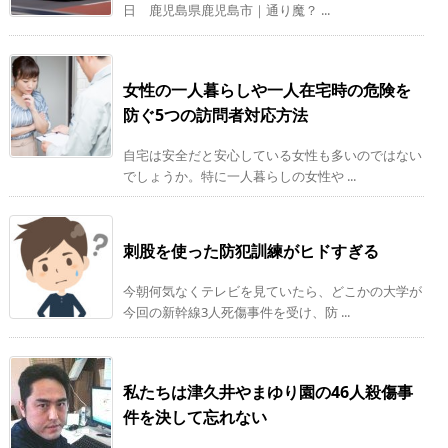
日 鹿児島県鹿児島市｜通り魔？ ...
女性の一人暮らしや一人在宅時の危険を
防ぐ5つの訪問者対応方法
自宅は安全だと安心している女性も多いのではない
でしょうか。特に一人暮らしの女性や ...
刺股を使った防犯訓練がヒドすぎる
今朝何気なくテレビを見ていたら、どこかの大学が
今回の新幹線3人死傷事件を受け、防 ...
私たちは津久井やまゆり園の46人殺傷事
件を決して忘れない