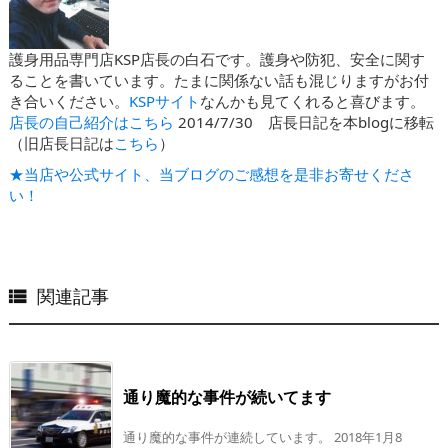
護身用品専門店KSP店長の白石です。護身や防犯、安全に関す
ることを書いています。たまに関係ない話も混じりますがお付
き合いください。
KSPサイト
なんかも見てくれると喜びます。
店長の自己紹介はこちら
2014/7/30 店長日記を本blogに移転
（旧店長日記は
こちら
）
★当店や公式サイト、当ブログのご感想を是非お寄せくださ
い！
関連記事

通り魔的な事件が続いてます
通り魔的な事件が連続しています。 2018年1月8