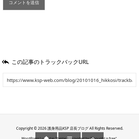
この記事のトラックバックURL

Copyright ©
2026
護身用品KSP 店長ブログ
All Rights Reserved.



WordPress Luxeritas Theme is provided by "
Thought is free
".