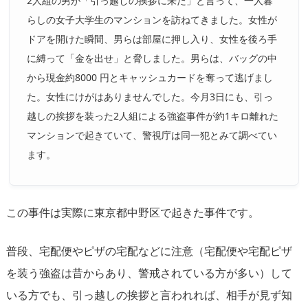
2人組の男が「引っ越しの挨拶に来た」と言って、一人暮
らしの女子大学生のマンションを訪ねてきました。女性が
ドアを開けた瞬間、男らは部屋に押し入り、女性を後ろ手
に縛って「金を出せ」と脅しました。男らは、バッグの中
から現金約8000 円とキャッシュカードを奪って逃げまし
た。女性にけがはありませんでした。今月3日にも、引っ
越しの挨拶を装った2人組による強盗事件が約1キロ離れた
マンションで起きていて、警視庁は同一犯とみて調べてい
ます。
この事件は実際に東京都中野区で起きた事件です。
普段、宅配便やピザの宅配などに注意（宅配便や宅配ピザ
を装う強盗は昔からあり、警戒されている方が多い）して
いる方でも、引っ越しの挨拶と言われれば、相手が見ず知