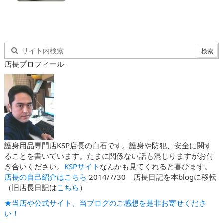
店長プロフィール
護身用品専門店KSP店長の白石です。護身や防犯、安全に関す
ることを書いています。たまに関係ない話も混じりますがお付
き合いください。
KSPサイト
なんかも見てくれると喜びます。
店長の自己紹介はこちら
2014/7/30 店長日記を本blogに移転
（旧店長日記は
こちら
）
★当店や公式サイト、当ブログのご感想を是非お寄せくださ
い！