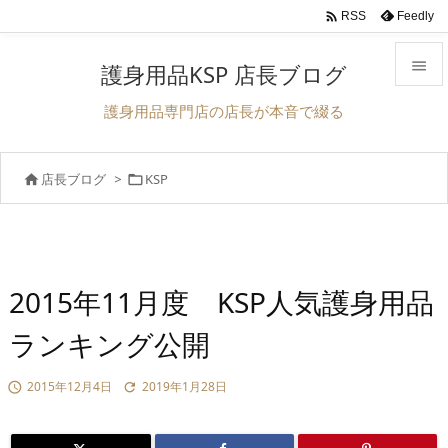

Feedly
RSS

護身用品KSP 店長ブログ

護身用品専門店の店長が本音で綴る
メニュ

店長ブログ
>
KSP


前へ

次へ

検索
2015年11月度 KSP人気護身用品
ランキング公開
2015年12月4日
2019年1月28日

