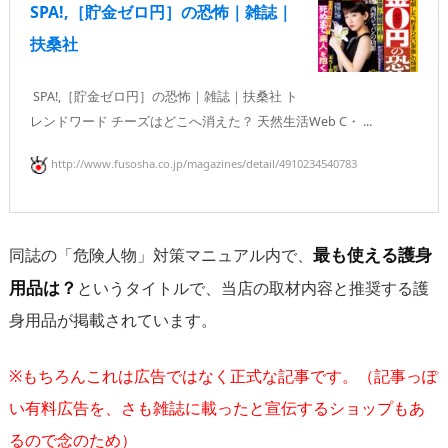
SPA!,［貯金ゼロ円］の恐怖｜雑誌｜
扶桑社
SPA!,［貯金ゼロ円］の恐怖｜雑誌｜扶桑社 ト
レンドワード チーズはどこへ消えた？ 天然生活Web C・ ...
http://www.fusosha.co.jp/magazines/detail/4910234540783
最も使える護身
同誌の「危険人物」対策マニュアル内で、
用品は？
というタイトルで、当店の取材内容と推奨する護
身用品が掲載されています。
※もちろんこれは広告ではなく正式な記事です。（記事っぽ
い有料広告を、さも雑誌に載ったと宣伝するショップもあ
るので念のため）