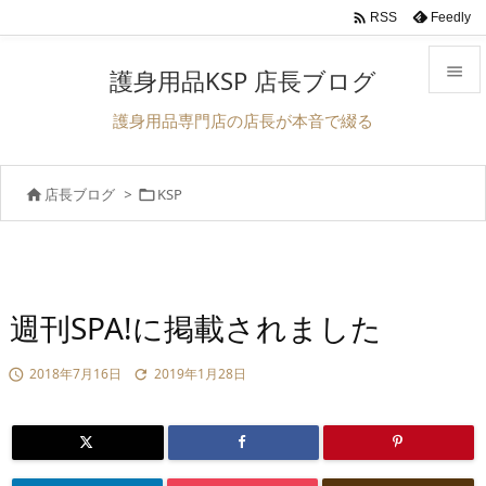

Feedly
RSS

護身用品KSP 店長ブログ

護身用品専門店の店長が本音で綴る
メニュ

店長ブログ
>
KSP


前へ

次へ

検索
週刊SPA!に掲載されました
2018年7月16日
2019年1月28日

