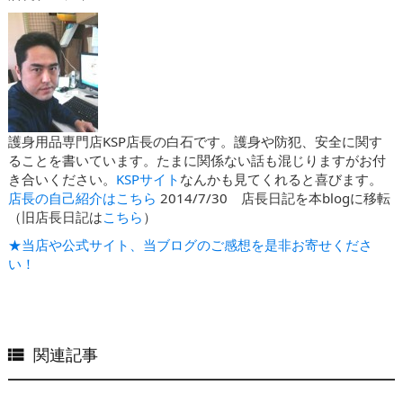
護身用品専門店KSP店長の白石です。護身や防犯、安全に関す
ることを書いています。たまに関係ない話も混じりますがお付
き合いください。
KSPサイト
なんかも見てくれると喜びます。
店長の自己紹介はこちら
2014/7/30 店長日記を本blogに移転
（旧店長日記は
こちら
）
★当店や公式サイト、当ブログのご感想を是非お寄せくださ
い！
関連記事
