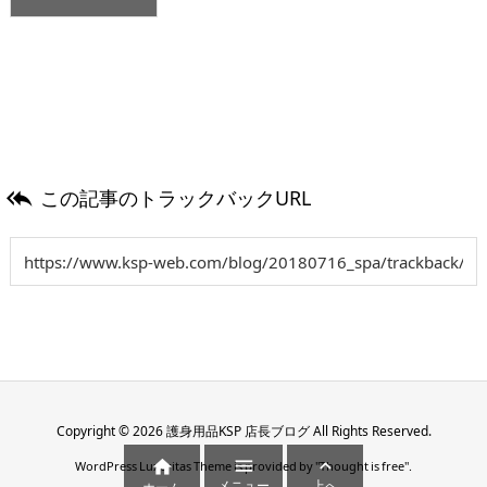
この記事のトラックバックURL

Copyright ©
2026
護身用品KSP 店長ブログ
All Rights Reserved.



WordPress Luxeritas Theme is provided by "
Thought is free
".
メニュー
上へ