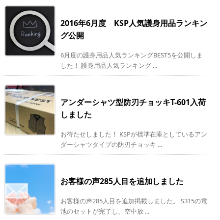
2016年6月度 KSP人気護身用品ランキン
グ公開
6月度の護身用品人気ランキングBEST5を公開しま
した！ 護身用品人気ランキング ...
アンダーシャツ型防刃チョッキT-601入荷
しました
お待たせしました！ KSPが標準在庫としているアン
ダーシャツタイプの防刃チョッキ ...
お客様の声285人目を追加しました
お客様の声285人目を追加掲載しました。 S315の電
池のセットが完了し、空中放 ...