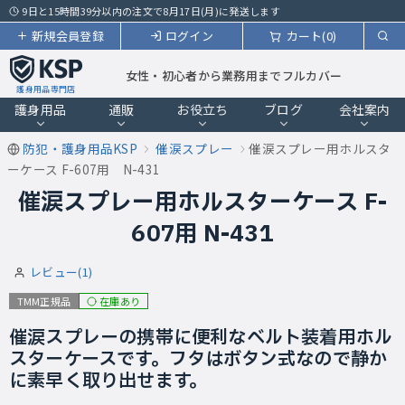
9日と15時間39分以内の注文で8月17日(月)に発送します
新規会員登録
ログイン
カート(0)
女性・初心者から業務用までフルカバー
護身用品専門店
護身用品
通販
お役立ち
ブログ
会社案内
防犯・護身用品KSP
催涙スプレー
催涙スプレー用ホルスタ
ーケース F-607用 N-431
催涙スプレー用ホルスターケース F-
607用 N-431
レビュー(1)
在庫あり
TMM正規品
催涙スプレーの携帯に便利なベルト装着用ホル
スターケースです。フタはボタン式なので静か
に素早く取り出せます。