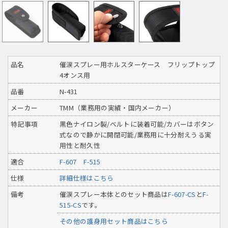
品名
催涙スプレー用ホルスターケース フリップトップ
4オンス用
品番
N-431
メーカー
TMM（業務用の実績・国内メーカー）
特記事項
黒色ナイロン製/ベルトに装着可能/カバーはボタン
式なので静かに開閉可能/業務用に十分耐えうる実
用性と耐久性
適合
F-607
F-515
仕様
詳細仕様はこちら
備考
催涙スプレー本体とのセット商品は
F-607-CS
と
F-
515-CS
です。
その他の護身用セット商品はこちら