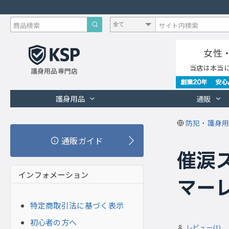
女性
当店は本当
護身用品専門店
護身用品
通販
防犯・護身用
通販ガイド
催涙ス
インフォメーション
マー
特定商取引法に基づく表示
初心者の方へ
レビュー(1)