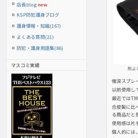
店長blog
new
KSP防犯護身ブログ
護身情報・知識(167)
よくある質問(21)
防犯・護身用語集(86)
マスコミ実績
熊よ
催涙スプレー
以前使用し
最近ではT
合皮製に比
る商品だと
使用感は片
個人的には