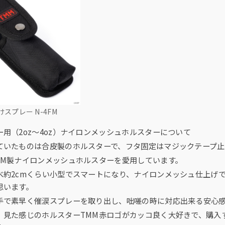
けスプレー N-4FM
用（2oz〜4oz）ナイロンメッシュホルスターについて
ていたものは合皮製のホルスターで、フタ固定はマジックテープ
MM製ナイロンメッシュホルスターを愛用しています。
べ約2cmくらい小型でスマートになり、ナイロンメッシュ仕上げ
思います。
手で素早く催涙スプレーを取り出し、咄嗟の時に対応出来る安心
、見た感じのホルスターTMM赤ロゴがカッコ良く大好きで、購入