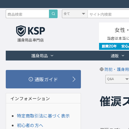
女性
当店は本当
護身用品専門店
護身用品
通販
防犯・護身用
通販ガイド
催涙
インフォメーション
特定商取引法に基づく表示
初心者の方へ