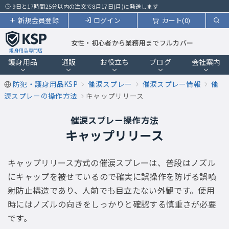
9日と17時間25分以内の注文で8月17日(月)に発送します
新規会員登録
ログイン
カート(0)
女性・初心者から業務用までフルカバー
護身用品専門店
護身用品
通販
お役立ち
ブログ
会社案内
防犯・護身用品KSP
催涙スプレー
催涙スプレー情報
催
涙スプレーの操作方法
キャップリリース
催涙スプレー操作方法
キャップリリース
キャップリリース方式の催涙スプレーは、普段はノズル
にキャップを被せているので確実に誤操作を防げる誤噴
射防止構造であり、人前でも目立たない外観です。使用
時にはノズルの向きをしっかりと確認する慎重さが必要
です。