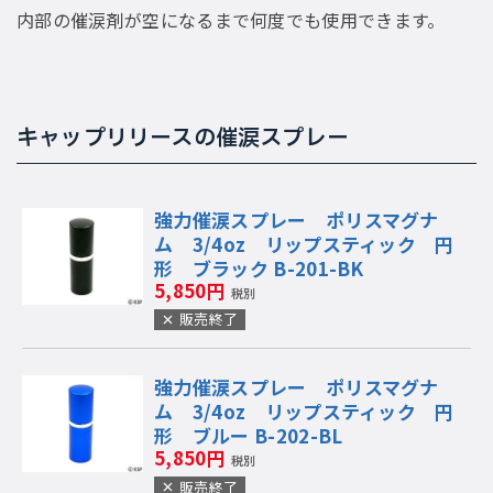
内部の催涙剤が空になるまで何度でも使用できます。
キャップリリースの催涙スプレー
強力催涙スプレー ポリスマグナ
ム 3/4oz リップスティック 円
形 ブラック B-201-BK
5,850円
税別
販売終了
強力催涙スプレー ポリスマグナ
ム 3/4oz リップスティック 円
形 ブルー B-202-BL
5,850円
税別
販売終了