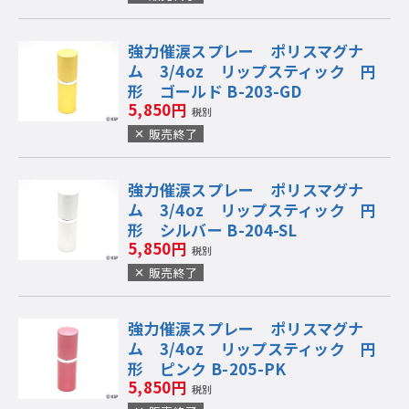
強力催涙スプレー ポリスマグナ
ム 3/4oz リップスティック 円
形 ゴールド B-203-GD
5,850円
税別
販売終了
強力催涙スプレー ポリスマグナ
ム 3/4oz リップスティック 円
形 シルバー B-204-SL
5,850円
税別
販売終了
強力催涙スプレー ポリスマグナ
ム 3/4oz リップスティック 円
形 ピンク B-205-PK
5,850円
税別