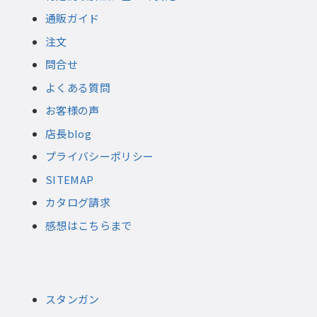
通販ガイド
注文
問合せ
よくある質問
お客様の声
店長blog
プライバシーポリシー
SITEMAP
カタログ請求
感想はこちらまで
スタンガン