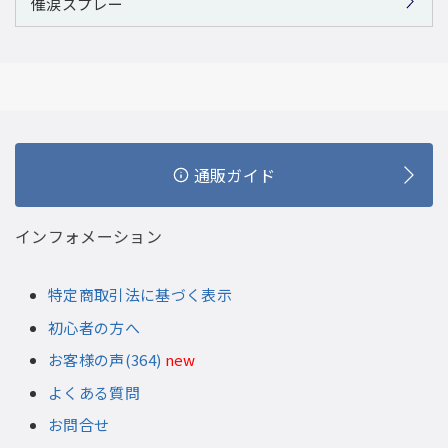
催涙スプレー
通販ガイド
インフォメーション
特定商取引法に基づく表示
初心者の方へ
お客様の声(364)
new
よくある質問
お問合せ