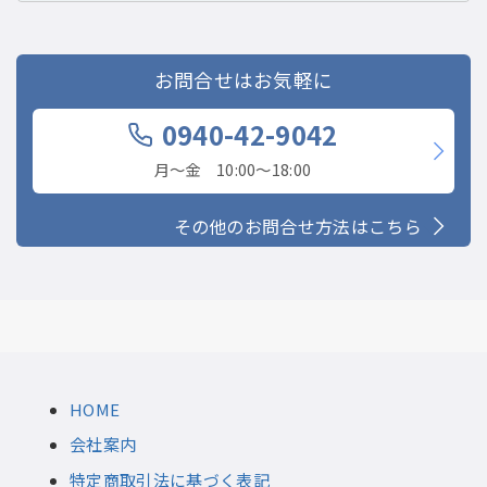
お問合せはお気軽に
0940-42-9042
月〜金 10:00〜18:00
その他のお問合せ方法はこちら
HOME
会社案内
特定商取引法に基づく表記