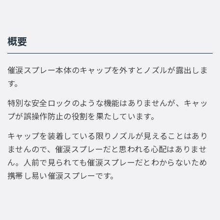
概要
催涙スプレー本体のキャップを外すとノズルが露出しま
す。
特別な安全ロックのような機能はありませんが、キャッ
プが誤操作防止の役割を果たしています。
キャップを装着している限りノズルが見えることはあり
ませんので、催涙スプレーだと思われる心配はありませ
ん。人前で見られても催涙スプレーだとわからないため
携帯し易い催涙スプレーです。