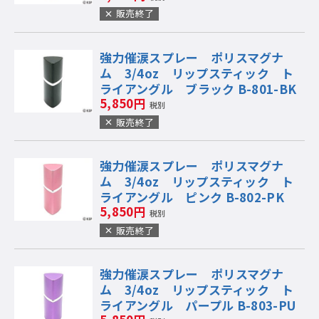
販売終了
強力催涙スプレー ポリスマグナ
ム 3/4oz リップスティック ト
ライアングル ブラック B-801-BK
5,850円
税別
販売終了
強力催涙スプレー ポリスマグナ
ム 3/4oz リップスティック ト
ライアングル ピンク B-802-PK
5,850円
税別
販売終了
強力催涙スプレー ポリスマグナ
ム 3/4oz リップスティック ト
ライアングル パープル B-803-PU