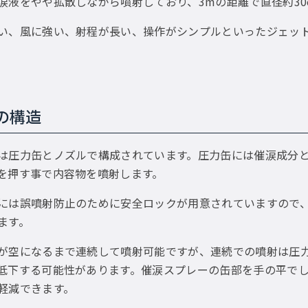
涙液をやや拡散しながら噴射しており、3mの距離で直径約30
い、風に強い、射程が長い、操作がシンプルといったジェッ
の構造
は圧力缶とノズルで構成されています。圧力缶には催涙成分
を押す事で内容物を噴射します。
には誤噴射防止のために安全ロックが用意されていますので
ます。
が空になるまで連続して噴射可能ですが、連続での噴射は圧
低下する可能性があります。催涙スプレーの缶部を手の平で
軽減できます。