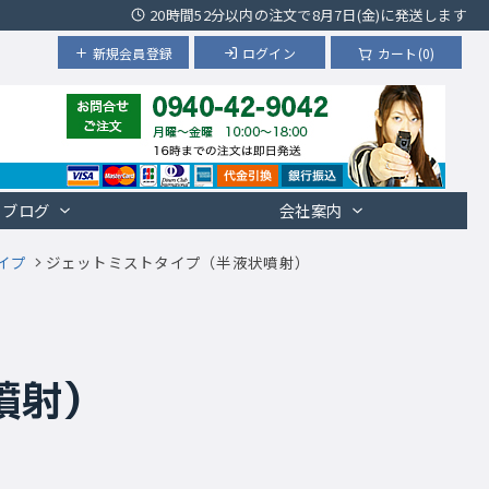
20時間52分以内の注文で8月7日(金)に発送します
新規会員登録
ログイン
カート(0)
ブログ
会社案内
イプ
ジェットミストタイプ（半液状噴射）
噴射）