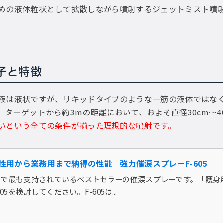
めの液体粒状として拡散しながら噴射するジェットミスト噴
子と特徴
液は液状ですが、リキッドタイプのような一筋の液体ではな
。ターゲットから約3mの距離において、およそ直径30cm〜4
いという全ての条件が揃った理想的な噴射です。
性用から業務用まで納得の性能 強力催涙スプレーF-605
は業界で最も支持されているベストセラーの催涙スプレーです。「護
05を検討してください。F-605は...