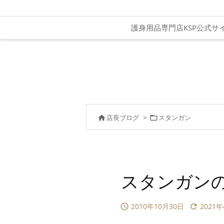
護身用品専門店KSP公式サ
店長ブログ
>
スタンガン


スタンガン
2010年10月30日
2021

