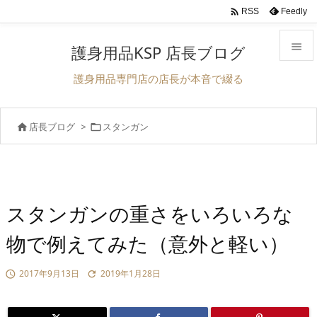

Feedly
RSS

護身用品KSP 店長ブログ

護身用品専門店の店長が本音で綴る
メニュ

店長ブログ
>
スタンガン


前へ

次へ

検索
スタンガンの重さをいろいろな
物で例えてみた（意外と軽い）
2017年9月13日
2019年1月28日

