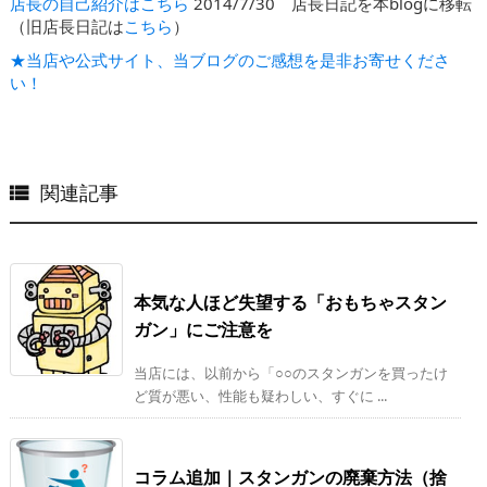
店長の自己紹介はこちら
2014/7/30 店長日記を本blogに移転
（旧店長日記は
こちら
）
★当店や公式サイト、当ブログのご感想を是非お寄せくださ
い！
関連記事

本気な人ほど失望する「おもちゃスタン
ガン」にご注意を
当店には、以前から「○○のスタンガンを買ったけ
ど質が悪い、性能も疑わしい、すぐに ...
コラム追加｜スタンガンの廃棄方法（捨