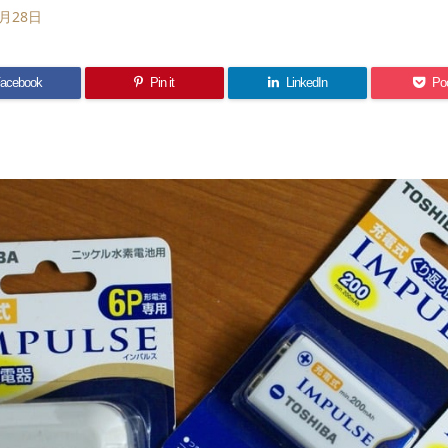
1月28日
acebook
Pin it
LinkedIn
Po