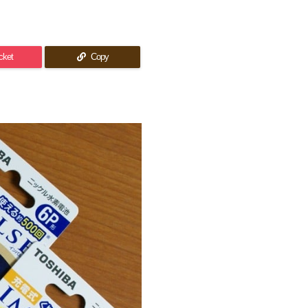
cket
Copy