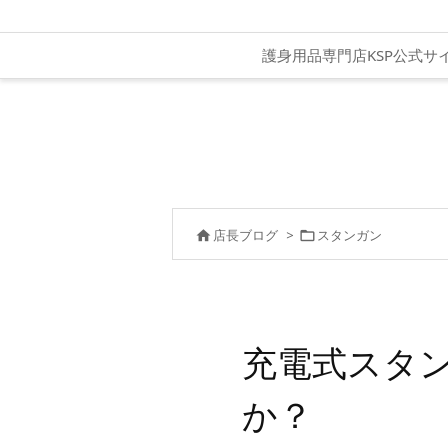
護身用品専門店KSP公式サ
店長ブログ
>
スタンガン


充電式スタ
か？