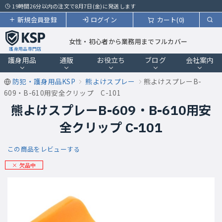
19時間26分以内の注文で8月7日(金)に発送します
新規会員登録
ログイン
カート(0)
女性・初心者から業務用までフルカバー
護身用品専門店
護身用品
通販
お役立ち
ブログ
会社案内
防犯・護身用品KSP
熊よけスプレー
熊よけスプレーB-
609・B-610用安全クリップ C-101
熊よけスプレーB-609・B-610用安
全クリップ C-101
この商品をレビューする
欠品中