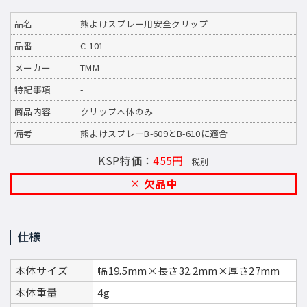
品名
熊よけスプレー用安全クリップ
品番
C-101
メーカー
TMM
特記事項
-
商品内容
クリップ本体のみ
備考
熊よけスプレーB-609とB-610に適合
KSP特価：
455円
税別
欠品中
仕様
本体サイズ
幅19.5mm×長さ32.2mm×厚さ27mm
本体重量
4g