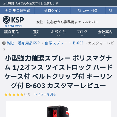
1時間47分以内の注文で本日出荷します
新規会員登録
ログイン
カート(0)
女性・初心者から業務用までフルカバー
護身用品専門店
護身用品
通販
お役立ち
ブログ
会社案内
防犯・護身用品KSP
催涙スプレー
B-603
カスタマーレビ
ュー
小型強力催涙スプレー ポリスマグナ
ム 1/2オンス ツイストロック ハード
ケース付 ベルトクリップ付 キーリン
グ付 B-603 カスタマーレビュー
(14)
レビューを見る