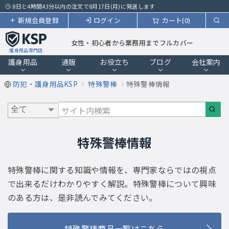
8日と4時間43分以内の注文で8月17日(月)に発送します
新規会員登録
ログイン
カート(0)
女性・初心者から業務用までフルカバー
護身用品専門店
護身用品
通販
お役立ち
ブログ
会社案内
防犯・護身用品KSP
特殊警棒
特殊警棒情報
特殊警棒情報
特殊警棒に関する知識や情報を、専門家ならではの視点
で出来るだけわかりやすく解説。特殊警棒について興味
のある方は、是非読んでみてください。
特殊警棒商品一覧はこちら