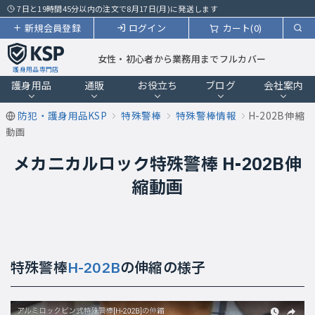
7日と19時間45分以内の注文で8月17日(月)に発送します
新規会員登録
ログイン
カート(0)
女性・初心者から業務用までフルカバー
護身用品専門店
護身用品
通販
お役立ち
ブログ
会社案内
防犯・護身用品KSP
特殊警棒
特殊警棒情報
H-202B伸縮
動画
メカニカルロック特殊警棒 H-202B伸
縮動画
特殊警棒
H-202B
の伸縮の様子