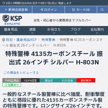
9日と6時間9分以内の注文で8月17日(月)に発送します
新規会員登録
ログイン
カート(0)
女性・初心者から業務用までフルカバー
護身用品専門店
護身用品
通販
お役立ち
ブログ
会社案内
防犯・護身用品KSP
特殊警棒
特殊警棒 4135カーボンスチ
ール 振出式 26インチ シルバー H-803N
特殊警棒 4135カーボンスチール 振
出式 26インチ シルバー H-803N
この商品をレビューする
TMM正規品
JSDPA認定
振出式
4135合金
送料無料
在庫あり
一般的なスチール製警棒に比べ強度、耐衝撃度
ともに格段に優れた4135カーボンスチール製
の特殊警棒です。ロングサイズ26インチです。