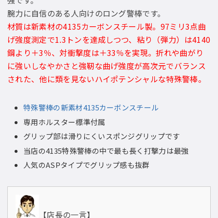
強です。
腕力に自信のある人向けのロング警棒です。
材質は新素材の4135カーボンスチール製。97ミリ3点曲
げ強度測定で1.3トンを達成しつつ、粘り（弾力）は4140
鋼より＋3％、対衝撃度は＋33％を実現。折れや曲がり
に強いしなやかさと強靭な曲げ強度が高次元でバランス
された、他に類を見ないハイポテンシャルな特殊警棒。
特殊警棒の新素材4135カーボンスチール
専用ホルスター標準付属
グリップ部は滑りにくいスポンジグリップです
当店の4135特殊警棒の中で最も長く打撃力は最強
人気のASPタイプでグリップ感も抜群
【店長の一言】