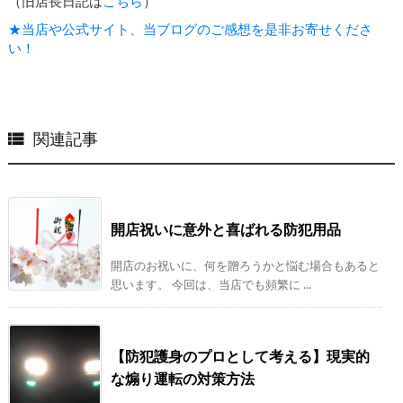
（旧店長日記は
こちら
）
★当店や公式サイト、当ブログのご感想を是非お寄せくださ
い！
関連記事

開店祝いに意外と喜ばれる防犯用品
開店のお祝いに、何を贈ろうかと悩む場合もあると
思います。 今回は、当店でも頻繁に ...
【防犯護身のプロとして考える】現実的
な煽り運転の対策方法