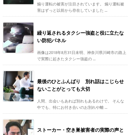
煽り運転の被害が注目されています。 煽り運転被
害はずっと以前から存在していました ...
繰り返されるタクシー強盗と役に立たな
い防犯パネル
画像は2018年8月31日未明、神奈川県川崎市の路上
で実際に起きたタクシー強盗の ...
最後のひとふんばり 別れ話はこじらせ
ないことがとっても大切
人間、出会いもあれば別れもあるわけで。 そんな
中でも、特にお付き合いのお別れや離 ...
ストーカー・空き巣被害者の実際の声と