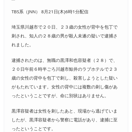
TBS系（JNN） 8月21日(木)6時1分配信
埼玉県川越市で２０日、２３歳の女性が背中を包丁で
刺され、知人の２８歳の男が殺人未遂の疑いで逮捕さ
れました。
逮捕されたのは、無職の黒澤和也容疑者（２８）で、
２０日午前６時半ごろ川越市鯨井のラブホテルで２３
歳の女性の背中を包丁で刺し、殺害しようとした疑い
がもたれています。女性の背中には複数の刺し傷があ
ったということですが、命に別状はありません。
黒澤容疑者は女性を刺したあと、現場から逃げていま
したが、黒澤容疑者から警察に電話があり、逮捕に至
ったということです。