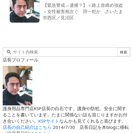
【緊急警戒→逮捕？】＜路上首締め強盗
＞女性被害相次ぐ 同一犯か さいたま
市西区／見沼区
店長プロフィール
護身用品専門店KSP店長の白石です。護身や防犯、安全に関す
ることを書いています。たまに関係ない話も混じりますがお付
き合いください。
KSPサイト
なんかも見てくれると喜びます。
店長の自己紹介はこちら
2014/7/30 店長日記を本blogに移転