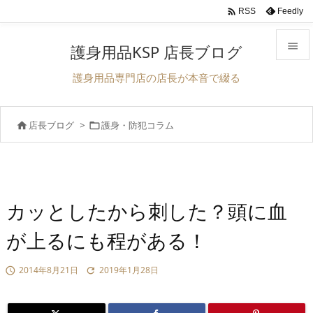

Feedly
RSS

護身用品KSP 店長ブログ

護身用品専門店の店長が本音で綴る
メニュ

店長ブログ
>
護身・防犯コラム


前へ

次へ

検索
カッとしたから刺した？頭に血
が上るにも程がある！
2014年8月21日
2019年1月28日

