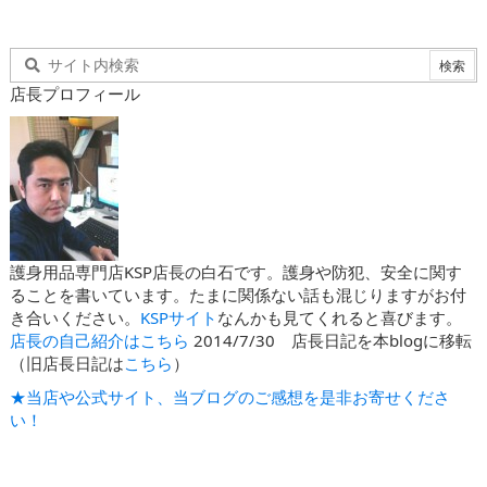
店長プロフィール
護身用品専門店KSP店長の白石です。護身や防犯、安全に関す
ることを書いています。たまに関係ない話も混じりますがお付
き合いください。
KSPサイト
なんかも見てくれると喜びます。
店長の自己紹介はこちら
2014/7/30 店長日記を本blogに移転
（旧店長日記は
こちら
）
★当店や公式サイト、当ブログのご感想を是非お寄せくださ
い！