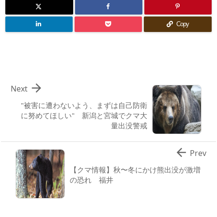
Copy

Next
"被害に遭わないよう、まずは自己防衛
に努めてほしい" 新潟と宮城でクマ大
量出没警戒

Prev
【クマ情報】秋〜冬にかけ熊出没が激増
の恐れ 福井