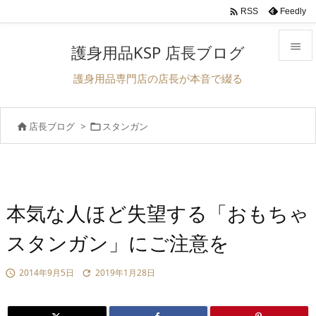

Feedly
RSS

護身用品KSP 店長ブログ

護身用品専門店の店長が本音で綴る
メニュ

店長ブログ
>
スタンガン


前へ

次へ

検索
本気な人ほど失望する「おもちゃ
スタンガン」にご注意を
2014年9月5日
2019年1月28日

