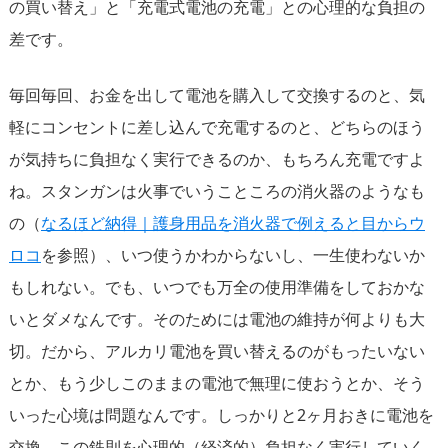
の買い替え」と「充電式電池の充電」との心理的な負担の
差です。
毎回毎回、お金を出して電池を購入して交換するのと、気
軽にコンセントに差し込んで充電するのと、どちらのほう
が気持ちに負担なく実行できるのか、もちろん充電ですよ
ね。スタンガンは火事でいうこところの消火器のようなも
の（
なるほど納得｜護身用品を消火器で例えると目からウ
ロコ
を参照）、いつ使うかわからないし、一生使わないか
もしれない。でも、いつでも万全の使用準備をしておかな
いとダメなんです。そのためには電池の維持が何よりも大
切。だから、アルカリ電池を買い替えるのがもったいない
とか、もう少しこのままの電池で無理に使おうとか、そう
いった心境は問題なんです。しっかりと2ヶ月おきに電池を
交換。この鉄則を心理的（経済的）負担なく実行していく