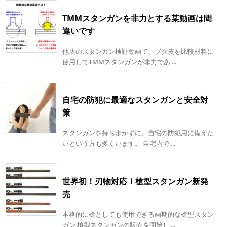
TMMスタンガンを非力とする某動画は間
違いです
他店のスタンガン検証動画で、ブタ皮を比較材料に
使用してTMMスタンガンが非力であ ...
自宅の防犯に最適なスタンガンと安全対
策
スタンガンを持ち歩かずに、自宅の防犯用に備えた
いという方も多くいます。 自宅内で ...
世界初！刃物対応！槍型スタンガン新発
売
本格的に槍としても使用できる画期的な槍型スタン
ガン 槍型スタンガンの販売を開始し ...