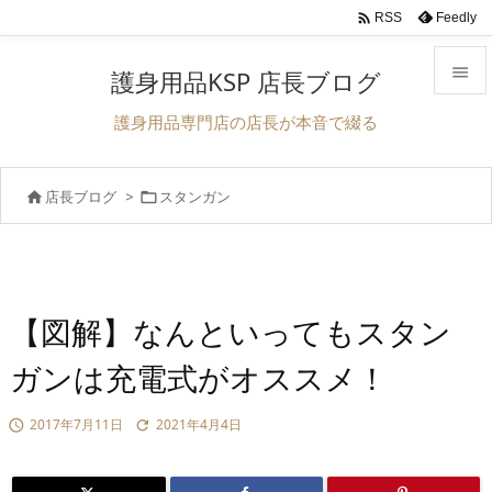

Feedly
RSS

護身用品KSP 店長ブログ

護身用品専門店の店長が本音で綴る
メニュ

店長ブログ
>
スタンガン


前へ

次へ

検索
【図解】なんといってもスタン
ガンは充電式がオススメ！
2017年7月11日
2021年4月4日

