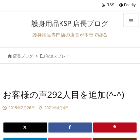

Feedly
RSS

護身用品KSP 店長ブログ

護身用品専門店の店長が本音で綴る
メニュ

店長ブログ
>
催涙スプレー


前へ

次へ

検索
お客様の声292人目を追加(^-^)
2019年2月26日
2021年4月4日

