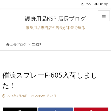

Feedly
RSS

護身用品KSP 店長ブログ

護身用品専門店の店長が本音で綴る
メニュ

店長ブログ
>
KSP


前へ

次へ

検索
催涙スプレーF-605入荷しまし
た！
2018年7月28日
2019年1月28日

