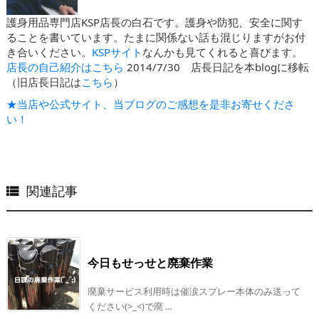
護身用品専門店KSP店長の白石です。護身や防犯、安全に関す
ることを書いています。たまに関係ない話も混じりますがお付
き合いください。
KSPサイト
なんかも見てくれると喜びます。
店長の自己紹介はこちら
2014/7/30 店長日記を本blogに移転
（旧店長日記は
こちら
）
★当店や公式サイト、当ブログのご感想を是非お寄せくださ
い！
関連記事

今日もせっせと廃棄作業
廃棄サービス利用時は催涙スプレー本体のみ送って
ください(>_<)で廃 ...