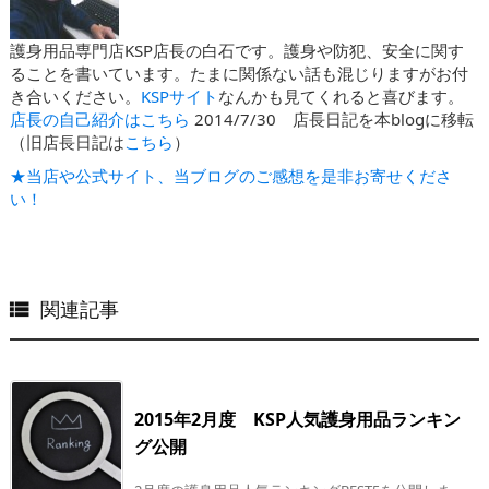
護身用品専門店KSP店長の白石です。護身や防犯、安全に関す
ることを書いています。たまに関係ない話も混じりますがお付
き合いください。
KSPサイト
なんかも見てくれると喜びます。
店長の自己紹介はこちら
2014/7/30 店長日記を本blogに移転
（旧店長日記は
こちら
）
★当店や公式サイト、当ブログのご感想を是非お寄せくださ
い！
関連記事

2015年2月度 KSP人気護身用品ランキン
グ公開