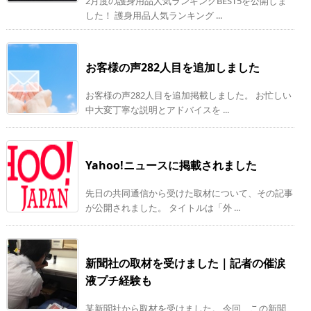
2月度の護身用品人気ランキングBEST5を公開しま
した！ 護身用品人気ランキング ...
お客様の声282人目を追加しました
お客様の声282人目を追加掲載しました。 お忙しい
中大変丁寧な説明とアドバイスを ...
Yahoo!ニュースに掲載されました
先日の共同通信から受けた取材について、その記事
が公開されました。 タイトルは「外 ...
新聞社の取材を受けました｜記者の催涙
液プチ経験も
某新聞社から取材を受けました。 今回、この新聞