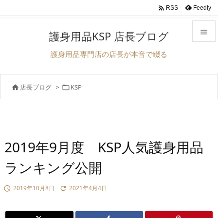

Feedly
RSS

護身用品KSP 店長ブログ

護身用品専門店の店長が本音で綴る
メニュ

店長ブログ
>
KSP


前へ

次へ

検索
2019年9月度 KSP人気護身用品
ランキング公開
2019年10月8日
2021年4月4日

