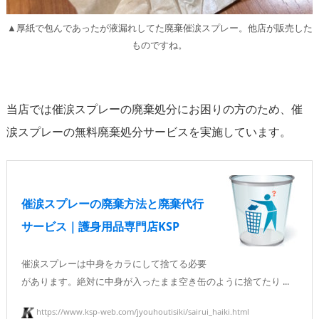
▲厚紙で包んであったが液漏れしてた廃棄催涙スプレー。他店が販売した
ものですね。
当店では催涙スプレーの廃棄処分にお困りの方のため、催
涙スプレーの無料廃棄処分サービスを実施しています。
催涙スプレーの廃棄方法と廃棄代行
サービス｜護身用品専門店KSP
催涙スプレーは中身をカラにして捨てる必要
があります。絶対に中身が入ったまま空き缶のように捨てたり ...
https://www.ksp-web.com/jyouhoutisiki/sairui_haiki.html