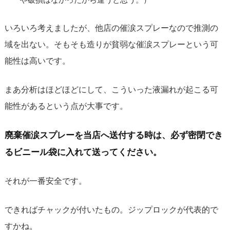
いろいろ考えましたが、他店の催涙スプレーなので推測の
域を出ない。そもそも造りが貧弱な催涙スプレーという可
能性は高いです。
まあ分析はほどほどにして、こういった液漏れが起こる可
能性があるという点が大事です。
廃棄催涙スプレーを当店へ送付する時は、必ず密閉でき
るビニール袋に入れて送ってください。
それが一番安全です。
できればチャックが付いたもの。ジップロックが代表的で
すかね。