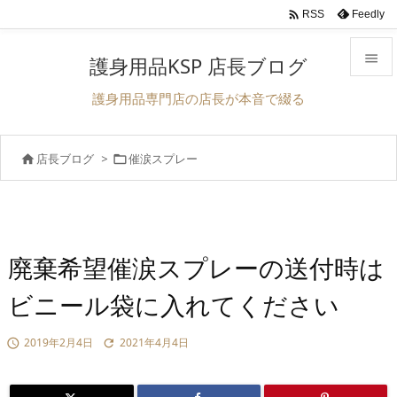

Feedly
RSS

護身用品KSP 店長ブログ

護身用品専門店の店長が本音で綴る
メニュ

店長ブログ
>
催涙スプレー


前へ

次へ

検索
廃棄希望催涙スプレーの送付時は
ビニール袋に入れてください
2019年2月4日
2021年4月4日

