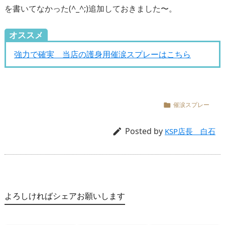
を書いてなかった(^_^;)追加しておきました〜。
オススメ
強力で確実 当店の護身用催涙スプレーはこちら
催涙スプレー

Posted by

KSP店長 白石
よろしければシェアお願いします