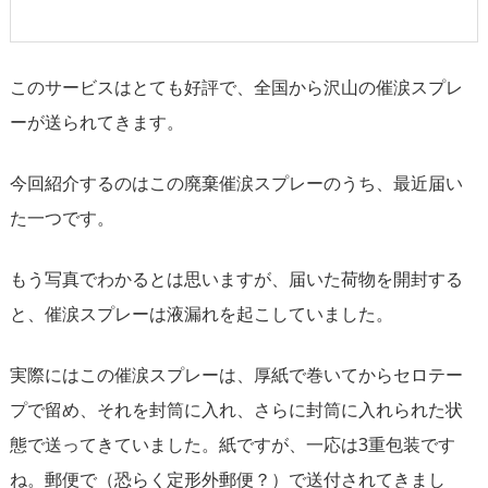
このサービスはとても好評で、全国から沢山の催涙スプレ
ーが送られてきます。
今回紹介するのはこの廃棄催涙スプレーのうち、最近届い
た一つです。
もう写真でわかるとは思いますが、届いた荷物を開封する
と、催涙スプレーは液漏れを起こしていました。
実際にはこの催涙スプレーは、厚紙で巻いてからセロテー
プで留め、それを封筒に入れ、さらに封筒に入れられた状
態で送ってきていました。紙ですが、一応は3重包装です
ね。郵便で（恐らく定形外郵便？）で送付されてきまし