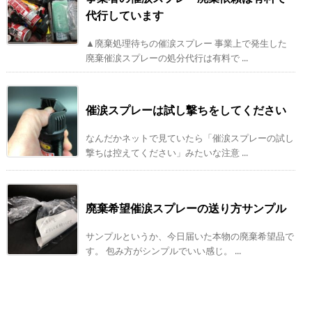
代行しています
▲廃棄処理待ちの催涙スプレー 事業上で発生した
廃棄催涙スプレーの処分代行は有料で ...
催涙スプレーは試し撃ちをしてください
なんだかネットで見ていたら「催涙スプレーの試し
撃ちは控えてください」みたいな注意 ...
廃棄希望催涙スプレーの送り方サンプル
サンプルというか、今日届いた本物の廃棄希望品で
す。 包み方がシンプルでいい感じ。 ...