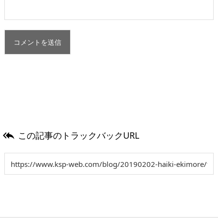
この記事のトラックバックURL
