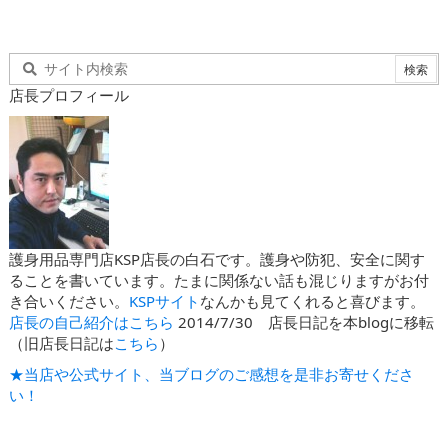
店長プロフィール
護身用品専門店KSP店長の白石です。護身や防犯、安全に関す
ることを書いています。たまに関係ない話も混じりますがお付
き合いください。
KSPサイト
なんかも見てくれると喜びます。
店長の自己紹介はこちら
2014/7/30 店長日記を本blogに移転
（旧店長日記は
こちら
）
★当店や公式サイト、当ブログのご感想を是非お寄せくださ
い！