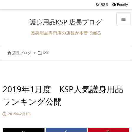

Feedly
RSS

護身用品KSP 店長ブログ

護身用品専門店の店長が本音で綴る
メニュ

店長ブログ
>
KSP


前へ

次へ

検索
2019年1月度 KSP人気護身用品
ランキング公開
2019年2月1日
