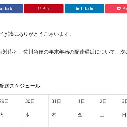
acebook
Pin it
LinkedIn
Po
だき誠にありがとうございます。
荷対応と、佐川急便の年末年始の配達遅延について、次
SP配送スケジュール
29日
30日
31日
1日
2日
3
火
水
木
金
土
日