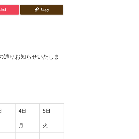
cket
Copy
の通りお知らせいたしま
日
4日
5日
月
火