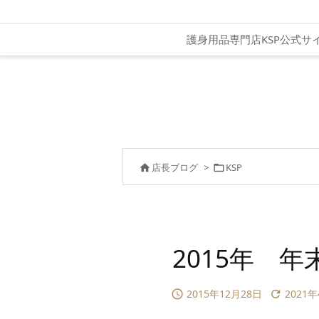
護身用品専門店KSP公式サ
店長ブログ
>
KSP


2015年 
2015年12月28日
2021

