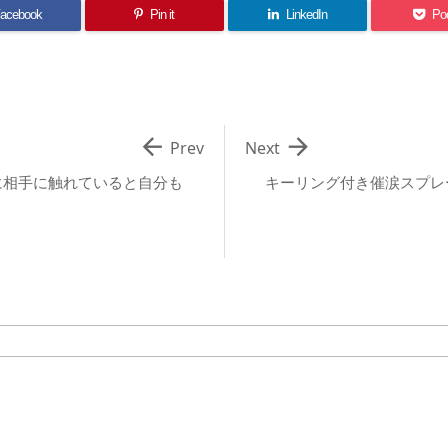
acebook
Pin it
LinkedIn
Po


Prev
Next
に相手に触れていると自分も
キーリング付き催涙スプレ