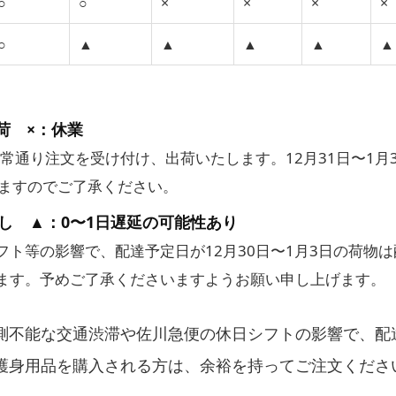
○
○
×
×
×
×
○
▲
▲
▲
▲
▲
荷 ×：休業
通常通り注文を受け付け、出荷いたします。12月31日〜1
りますのでご了承ください。
し ▲：0〜1日遅延の可能性あり
フト等の影響で、配達予定日が12月30日〜1月3日の荷物
ます。予めご了承くださいますようお願い申し上げます。
測不能な交通渋滞や佐川急便の休日シフトの影響で、配
護身用品を購入される方は、余裕を持ってご注文くださ