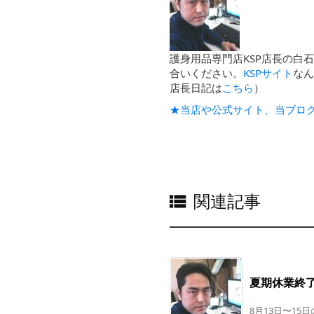
護身用品専門店KSP店長の白
合いください。
KSPサイト
な
店長日記は
こちら
）
★当店や公式サイト、当ブロ
関連記事

夏期休業終
8月13日〜15