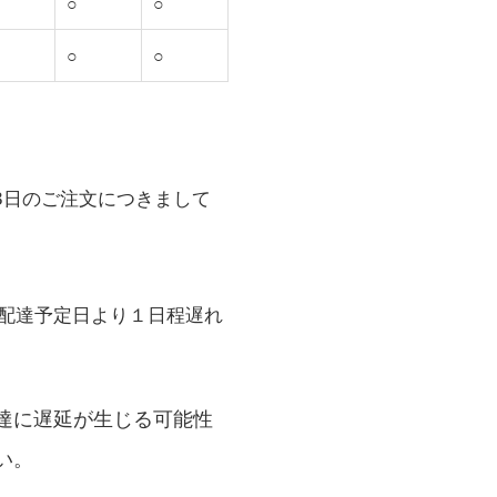
○
○
○
○
月3日のご注文につきまして
は配達予定日より１日程遅れ
達に遅延が生じる可能性
い。