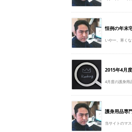
恒例の年末
いやー、寒くな
2015年4
4月度の護身用品
護身用品専
当サイトのマスコ