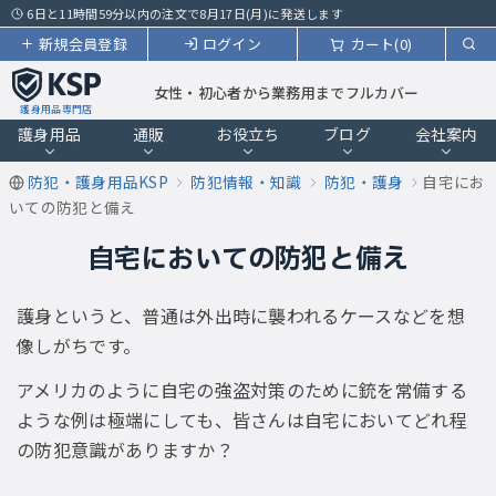
6日と11時間59分以内の注文で8月17日(月)に発送します
新規会員登録
ログイン
カート(0)
女性・初心者から業務用までフルカバー
護身用品専門店
護身用品
通販
お役立ち
ブログ
会社案内
防犯・護身用品KSP
防犯情報・知識
防犯・護身
自宅にお
いての防犯と備え
自宅においての防犯と備え
護身というと、普通は外出時に襲われるケースなどを想
像しがちです。
アメリカのように自宅の強盗対策のために銃を常備する
ような例は極端にしても、皆さんは自宅においてどれ程
の防犯意識がありますか？