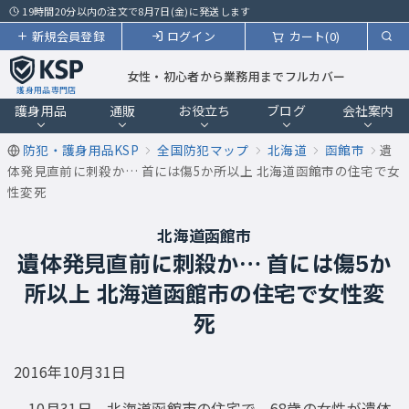
19時間20分以内の注文で8月7日(金)に発送します
新規会員登録
ログイン
カート(0)
女性・初心者から業務用までフルカバー
護身用品専門店
護身用品
通販
お役立ち
ブログ
会社案内
防犯・護身用品KSP
全国防犯マップ
北海道
函館市
遺
体発見直前に刺殺か… 首には傷5か所以上 北海道函館市の住宅で女
性変死
北海道函館市
遺体発見直前に刺殺か… 首には傷5か
所以上 北海道函館市の住宅で女性変
死
2016年10月31日
10月31日、北海道函館市の住宅で、68歳の女性が遺体